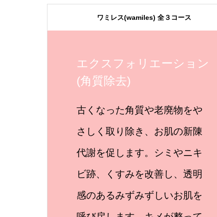
ワミレス(wamiles) 全３コース
エクスフォリエーション
オイルパック
ブライダルコース
(角質除去)
スチーマーにより毛穴を充分
大切な挙式当日に合わせて、
古くなった角質や老廃物をや
に開き、お肌の深部にある汚
最高のお肌を作り上げるお手
さしく取り除き、お肌の新陳
れをオイルでやさしくマッサ
伝いをさせていただきます！
代謝を促します。シミやニキ
ージしながら取り除きます。
メニューはお客さまお一人お
ビ跡、くすみを改善し、透明
お肌のカサつきや老化を抑
一人に合わせて提案させてい
感のあるみずみずしいお肌を
え、潤いとハリを与えます。
ただきますので、お気軽にご
呼び戻します。キメが整って