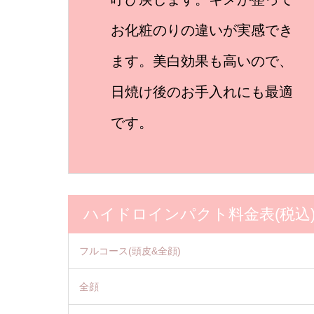
オイルはお肌のタイプや季節
相談ください。
お化粧のりの違いが実感でき
に合わせ、水分を内包する“サ
ます。美白効果も高いので、
ブスキンリピト£”または植物抽
日焼け後のお手入れにも最適
出エキス配合の“フェイシャル
です。
オイルエフィカ£“をご用意して
おります。
ハイドロインパクト料金表(税込
フルコース(頭皮&全顔)
全顔