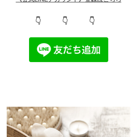
👇 👇 👇