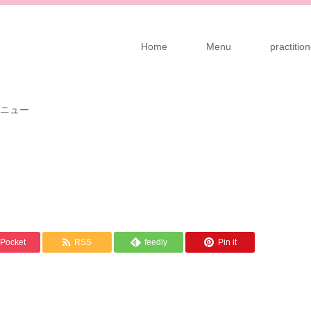
Home
Menu
practit
ニュー
Pocket
RSS
feedly
Pin it