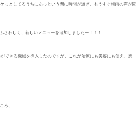
ボケっとしてるうちにあっという間に時間が過ぎ、もうすぐ梅雨の声が
ふさわしく、新しいメニューを追加しましたー！！！
のができる機械を導入したのですが、これが
治療
にも
美容
にも使え、想
ころ、