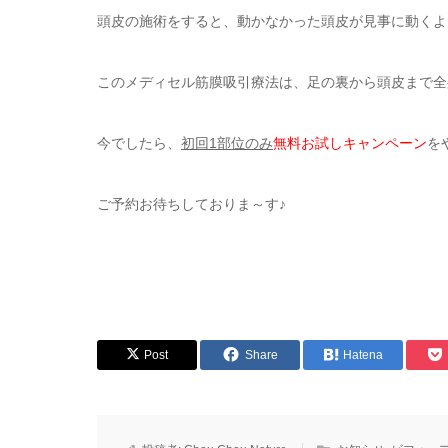
頭皮の施術をすると、動かなかった頭皮が見事に動くように
このメディセル筋膜吸引療法は、足の裏から頭皮まで全身
今でしたら、
初回1部位のみ
無料お試しキャンペーン
を
ご予約お待ちしておりま～す♪
Post
Share
Hatena